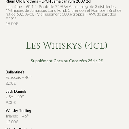
Rhum Old Brothers – LPCH Jamaican rum 2009 2cl
Jamaïque – 60,1° - Bouteille 72/566 Assemblage de 3 distilleries
Mythiques de Jamaïque, Long Pond, Clarendon et Hampden Brut de
fut de 60,1 %vol. - Vieillissement 100% tropical - 49% de part des
Anges
15.00€
Les Whiskys (4cl)
Supplément Coca ou Coca zéro 25cl : 2€
Ballantine’s
Ecossais – 40°
8.00€
Jack Daniels
USA – 40°
9.00€
Whisky Teeling
Irlande – 46°
12.00€