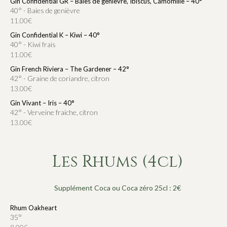
Gin Confidential GR – Baies de genièvre, Ibiscus, Camomille – 40°
40° - Baies de genièvre
11.00€
Gin Confidential K – Kiwi – 40°
40° - Kiwi frais
11.00€
Gin French Riviera – The Gardener – 42°
42° - Graine de coriandre, citron
13.00€
Gin Vivant – Iris – 40°
42° - Verveine fraiche, citron
13.00€
Les Rhums (4cl)
Supplément Coca ou Coca zéro 25cl : 2€
Rhum Oakheart
35°