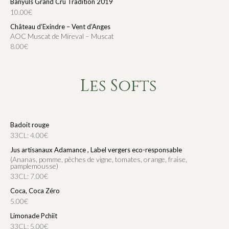
Banyuls Grand Cru Tradition 2019
10.00€
Château d’Exindre – Vent d’Anges
AOC Muscat de Mireval – Muscat
8.00€
Les Softs
Badoit rouge
33CL: 4.00€
Jus artisanaux Adamance , Label vergers eco-responsable
(Ananas, pomme, pêches de vigne, tomates, orange, fraise,
pamplemousse)
33CL: 7.00€
Coca, Coca Zéro
5.00€
Limonade Pchiit
33CL: 5.00€