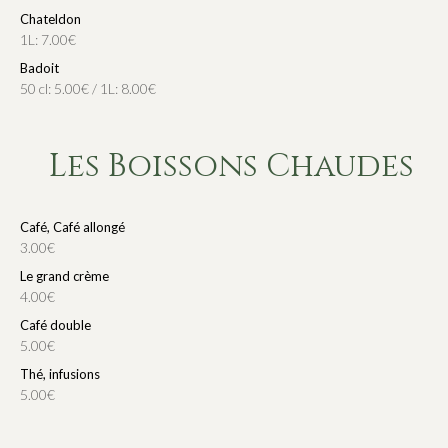
Chateldon
1L: 7.00€
Badoit
50 cl: 5.00€ / 1L: 8.00€
Les Boissons Chaudes
Café, Café allongé
3.00€
Le grand crème
4.00€
Café double
5.00€
Thé, infusions
5.00€