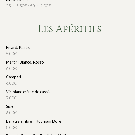
25 cl: 5.50€ / 50 cl: 9.00€
Les Apéritifs
Ricard, Pastis
5.00€
Martini Bianco, Rosso
6.00€
Campari
6.00€
Vin blanc crème de cassis
7.00€
Suze
6.00€
Banyuls ambré – Roumani Doré
8.00€