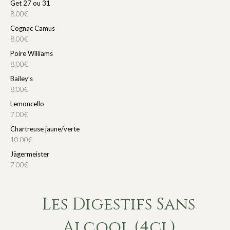
Get 27 ou 31
8.00€
Cognac Camus
8.00€
Poire Williams
8.00€
Bailey’s
8.00€
Lemoncello
7.00€
Chartreuse jaune/verte
10.00€
Jägermeister
7.00€
Les Digestifs Sans
Alcool (4cl)