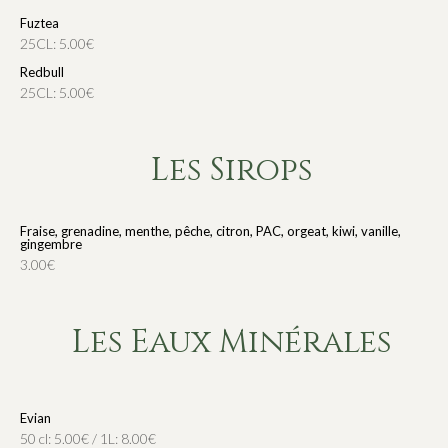
Fuztea
25CL: 5.00€
Redbull
25CL: 5.00€
Les Sirops
Fraise, grenadine, menthe, pêche, citron, PAC, orgeat, kiwi, vanille,
gingembre
3.00€
Les Eaux Minérales
Evian
50 cl: 5.00€ / 1L: 8.00€