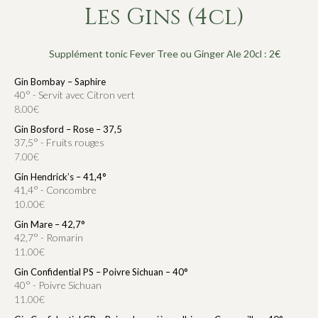
Les Gins (4cl)
Supplément tonic Fever Tree ou Ginger Ale 20cl : 2€
Gin Bombay – Saphire
40° - Servit avec Citron vert
8.00€
Gin Bosford – Rose – 37,5
37,5° - Fruits rouges
7.00€
Gin Hendrick’s – 41,4°
41,4° - Concombre
10.00€
Gin Mare – 42,7°
42,7° - Romarin
11.00€
Gin Confidential PS – Poivre Sichuan – 40°
40° - Poivre Sichuan
11.00€