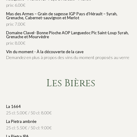
prix: 6.00€
Mas des Armes – Grain de sagesse IGP Pays d’Hérault – Syrah,
Grenache, Cabernet-sauvignon et Merlot
prix: 7.00€
Domaine Clavel- Bonne Pioche AOP Languedoc Pic Saint-Loup Syrah,
Grenache et Mourvèdre
prix: 8.00€
Vin du moment - À la découverte de la cave
Demandez en plus à propos des vins du moment proposés au verre
Les Bières
La 1664
25 cl: 5.00€ / 50 cl: 8.00€
La Pietra ambrée
25 cl: 5.50€ / 50 cl: 9.00€
La Pietra IPA